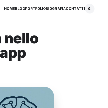
HOME
BLOG
PORTFOLIO
BIOGRAFIA
CONTATTI
 nello
 app