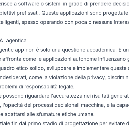
ferisce a software o sistemi in grado di prendere deci
i obiettivi prefissati. Queste applicazioni sono progettat
telligenti, spesso operando con poca o nessuna inter
’AI agentica
 agentic app non è solo una questione accademica. È un
affronta come le applicazioni autonome influenzano gli
adro etico solido, sviluppare e implementare queste 
indesiderati, come la violazione della privacy, discrimi
problemi di responsabilità legale.
he possono riguardare l’accuratezza nei risultati generati
’opacità dei processi decisionali macchina, e la capaci
e adattarsi alle sfumature etiche umane.
iale fin dal primo stadio di progettazione per evitare d