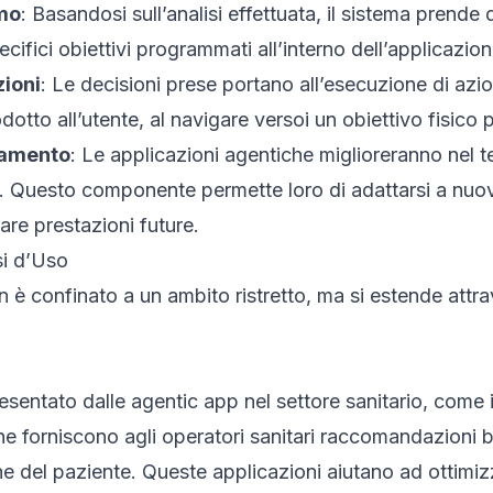
mo
: Basandosi sull’analisi effettuata, il sistema prend
ifici obiettivi programmati all’interno dell’applicazion
ioni
: Le decisioni prese portano all’esecuzione di azi
dotto all’utente, al navigare versoi un obiettivo fisico 
tamento
: Le applicazioni agentiche miglioreranno nel 
Questo componente permette loro di adattarsi a nuovi 
re prestazioni future.
si d’Uso
n è confinato a un ambito ristretto, ma si estende attra
entato dalle agentic app nel settore sanitario, come i 
e forniscono agli operatori sanitari raccomandazioni bas
niche del paziente. Queste applicazioni aiutano ad ottim