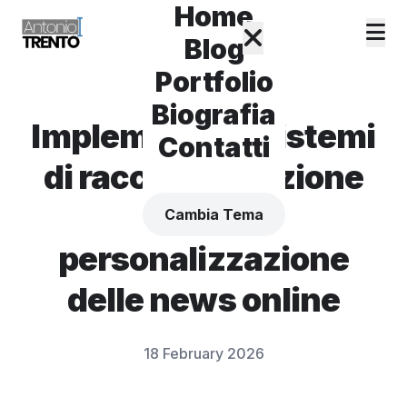
Home
Blog
Portfolio
Biografia
Implementare sistemi
Contatti
di raccomandazione
per la
Cambia Tema
personalizzazione
delle news online
18 February 2026