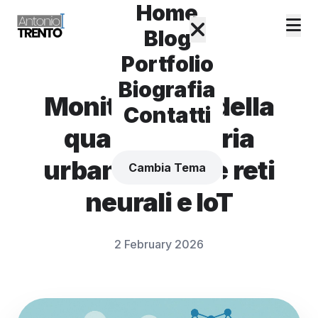
Home
Blog
Portfolio
Biografia
Monitoraggio della
Contatti
qualità dell’aria
urbana tramite reti
Cambia Tema
neurali e IoT
2 February 2026