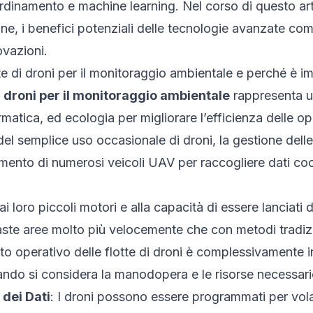
rdinamento e machine learning. Nel corso di questo art
one, i benefici potenziali delle tecnologie avanzate come 
ovazioni.
tte di droni per il monitoraggio ambientale e perché è i
di droni per il monitoraggio ambientale
rappresenta u
rmatica, ed ecologia per migliorare l’efficienza delle o
del semplice uso occasionale di droni, la gestione delle
amento di numerosi veicoli UAV per raccogliere dati coo
 ai loro piccoli motori e alla capacità di essere lanciati
aste aree molto più velocemente che con metodi tradizi
osto operativo delle flotte di droni è complessivamente i
uando si considera la manodopera e le risorse necessari
dei Dati
: I droni possono essere programmati per volare