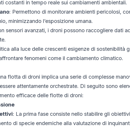
i costanti in tempo reale sui cambiamenti ambientali.
mano
: Permettono di monitorare ambienti pericolosi, co
chio, minimizzando l’esposizione umana.
on sensori avanzati, i droni possono raccogliere dati a
te.
tica alla luce delle crescenti esigenze di sostenibilità
affrontare fenomeni come il cambiamento climatico.
na flotta di droni implica una serie di complesse manov
essere attentamente orchestrate. Di seguito sono elenc
ento efficace delle flotte di droni:
ssione
ttivi
: La prima fase consiste nello stabilire gli obietti
ento di specie endemiche alla valutazione di inquinanti