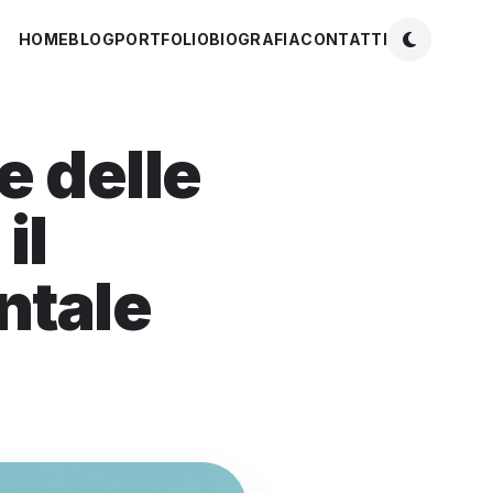
HOME
BLOG
PORTFOLIO
BIOGRAFIA
CONTATTI
e delle
il
ntale