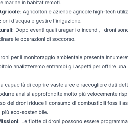
 marine in habitat remoti.
Agricole
: Agricoltori e aziende agricole high-tech util
azioni d’acqua e gestire l’irrigazione.
urali
: Dopo eventi quali uragani o incendi, i droni son
inare le operazioni di soccorso.
 droni per il monitoraggio ambientale presenta innumer
apitolo analizzeremo entrambi gli aspetti per offrire u
La capacità di coprire vaste aree e raccogliere dati detta
urre analisi approfondite molto più velocemente rispet
uso dei droni riduce il consumo di combustibili fossili ass
a più eco-sostenibile.
Missioni
: Le flotte di droni possono essere programma