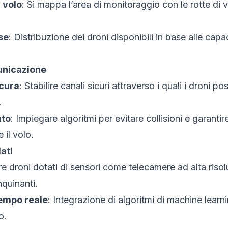
 volo
: Si mappa l’area di monitoraggio con le rotte di 
se
: Distribuzione dei droni disponibili in base alle capac
nicazione
icura
: Stabilire canali sicuri attraverso i quali i droni 
.
nto
: Impiegare algoritmi per evitare collisioni e garanti
 il volo.
ati
are droni dotati di sensori come telecamere ad alta riso
quinanti.
tempo reale
: Integrazione di algoritmi di machine learn
o.