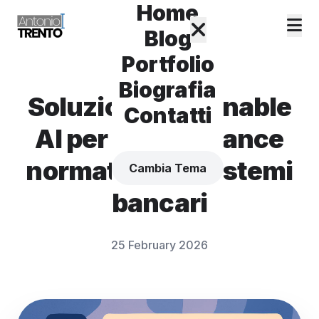
Home
Blog
Portfolio
Biografia
Soluzioni explainable
Contatti
AI per la compliance
normativa nei sistemi
Cambia Tema
bancari
25 February 2026