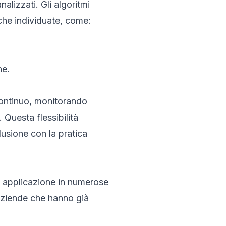
alizzati. Gli algoritmi
che individuate, come:
ne.
 continuo, monitorando
Questa flessibilità
clusione con la pratica
no applicazione in numerose
 aziende che hanno già