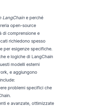
in LangChain
e perché
breria open-source
tà di comprensione e
ticati richiedono spesso
te per esigenze specifiche.
tiche e logiche di LangChain
uesti modelli esterni
ework, e aggiungono
include:
vere problemi specifici che
Chain.
enti e avanzate, ottimizzate