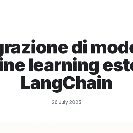
grazione di model
ne learning este
LangChain
26 July 2025