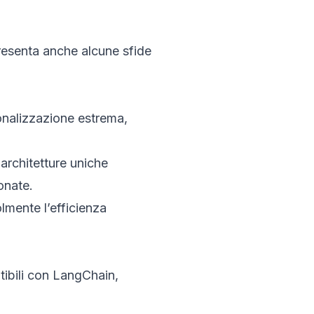
resenta anche alcune sfide
onalizzazione estrema,
 architetture uniche
onate.
lmente l’efficienza
ibili con LangChain,