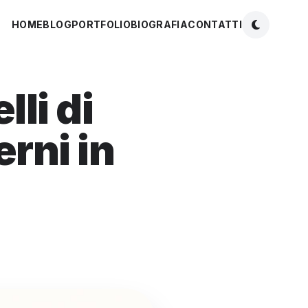
HOME
BLOG
PORTFOLIO
BIOGRAFIA
CONTATTI
li di
rni in