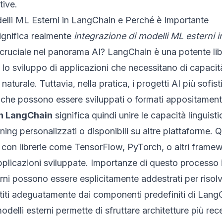
tive.
delli ML Esterni in LangChain e Perché è Importante
ignifica realmente
integrazione di modelli ML esterni 
cruciale nel panorama AI? LangChain è una potente li
 lo sviluppo di applicazioni che necessitano di capaci
aturale. Tuttavia, nella pratica, i progetti AI più sofis
i, che possono essere sviluppati o formati appositamen
in LangChain
significa quindi unire le capacità linguis
ing personalizzati o disponibili su altre piattaforme. Q
i con librerie come TensorFlow, PyTorch, o altri fram
 applicazioni sviluppate. Importanze di questo processo 
erni possono essere esplicitamente addestrati per risol
iti adeguatamente dai componenti predefiniti di Lang
odelli esterni permette di sfruttare architetture più rec