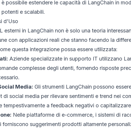
è possibile estendere le capacità di LangChain in modo
 potenti e scalabili.
si d’Uso
L esterni in LangChain non è solo una teoria interessan
 con applicazioni reali che stanno facendo la differen
ome questa integrazione possa essere utilizzata:
ti:
Aziende specializzate in supporto IT utilizzano L
omande complesse degli utenti, fornendo risposte pre
essario.
Social Media:
Gli strumenti LangChain possono esser
t di social media per rilevare sentimenti e trend nei com
e tempestivamente a feedback negativi o capitalizzare s
ione:
Nelle piattaforme di e-commerce, i sistemi di r
 forniscono suggerimenti prodotti altamente personaliz